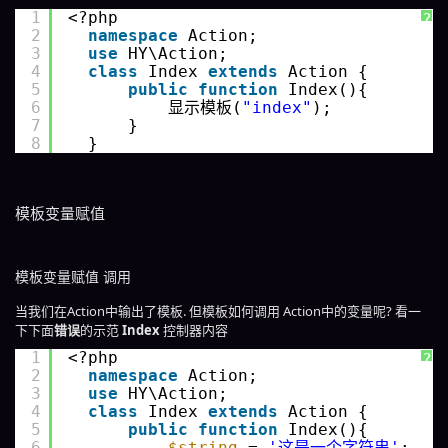
1
<?php 
?
2
namespace
Action;
3
use
HY\Action;
4
class
Index 
extends
Action {
5
public
function
Index(){
6
显示模板(
"index"
);
7
}
8
}
模板变量赋值
模板变量赋值 调用
当我们在Action中输出了模板. 但模板如何调用 Action中的变量呢? 看一
下下面
错误
的示范
Index
控制器内容
1
<?php 
?
2
namespace
Action;
3
use
HY\Action;
4
class
Index 
extends
Action {
5
public
function
Index(){
6
$string
= 
'这是一个字符串'
;