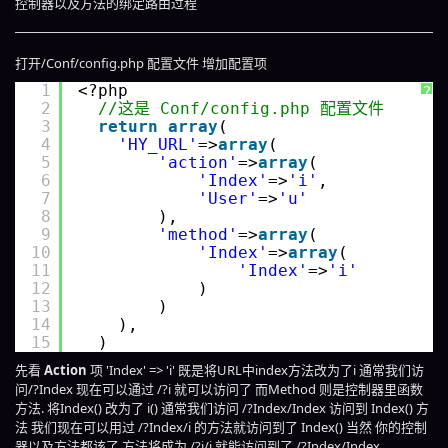
控制器以及方法的绑定路由过程
打开/Conf/config.php 配置文件 增加配置项
1
<?php 
?
2
//这是 Conf/config.php 配置文件
3
return
array
(
4
'HY_URL'
=>
array
(
5
'action'
=>
array
(
6
'Index'
=>
'i'
,
7
'User'
=>
'u'
8
),
9
'method'
=>
array
(
10
'Index'
=>
array
(
11
'Index'
=>
'i'
12
)
13
)
14
),
15
)
先看
Action
项 'Index' => 'i' 既是将URL中index方法改为了i 通常我们访
问/?Index 现在可以通过 /?i 就可以访问了 而Method 则是控制器里函数
方法. 将Index() 改为了 i() 通常我们访问 /?Index/Index 访问到 Index() 方
法 我们现在可以用过 /?Index/i 的方法就访问到了 Index() 当然 你的控制
器以及方法都该了 方法将成为 /?i/i 就能访问到了 /?Index/Index