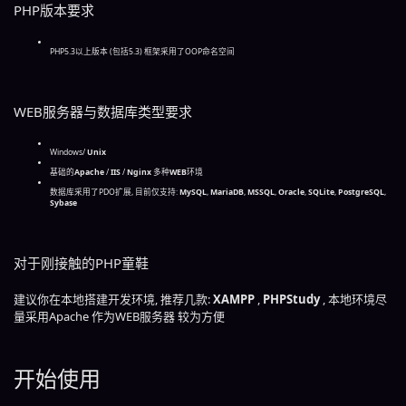
PHP版本要求
PHP5.3以上版本 (包括5.3) 框架采用了OOP命名空间
WEB服务器与数据库类型要求
Windows/
Unix
基础的
Apache
/
IIS
/
Nginx
多种
WEB
环境
数据库采用了PDO扩展, 目前仅支持:
MySQL
,
MariaDB
,
MSSQL
,
Oracle
,
SQLite
,
PostgreSQL
,
Sybase
对于刚接触的PHP童鞋
建议你在本地搭建开发环境, 推荐几款:
XAMPP
,
PHPStudy
, 本地环境尽
量采用Apache 作为WEB服务器 较为方便
开始使用