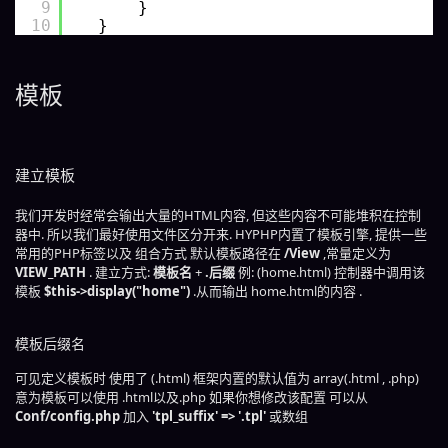
9
}
10
}
模板
建立模板
我们开发时经常会输出大量的HTML内容, 但这些内容不可能堆积在控制
器中. 所以我们最好使用文件区分开来. HYPHP内置了模板引擎, 提供一些
常用的PHP标签以及 组合方式 默认模板路径在
/View
,常量定义为
VIEW_PATH
. 建立方式:
模板名
+
.后缀
例: (home.html) 控制器中调用该
模板
$this->display("home")
.从而输出 home.html的内容 .
模板后缀名
可见定义模板时 使用了 (.html) 框架内置的默认值为 array(.html , .php)
意为模板可以使用 .html以及.php 如果你想修改该配置 可以从
Conf/config.php
加入
'tpl_suffix' => '.tpl'
或数组