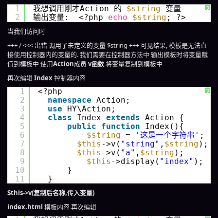
1
我想调用刚才Action 的 
$string
变量 
?
2
输出变量:  <?php 
echo
$string
; ?>
当我们访问时
+++ / <<< 出错 调用了未定义的变量 $string +++ 可见结果, 模板是无法直
接使用控制器内的变量的. 我们需要在控制器方法中 输出模板时将变量赋
值到模板中 使用
Action
成员
v函数
将变量复制到模板中
再次编辑
Index
控制器内容
1
<?php 
?
2
namespace
Action;
3
use
HY\Action;
4
class
Index 
extends
Action {
5
public
function
Index(){
6
$string
= 
'这是一个字符串'
;
7
$this
->v(
"string"
,
$string
);
8
$this
->v(
"a"
,
$string
);
9
$this
->display(
"index"
);
10
}
11
}
$this->v(复制后名称,传入变量)
index.html
模板内容 再次编辑