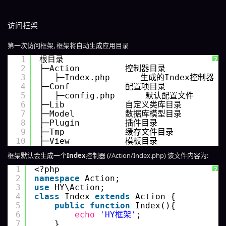
访问框架
第一次访问框架, 框架将自动生成应用目录
1
根目录
?
2
├─Action         控制器目录
3
│  ├─Index.php      生成的Index控制器
4
├─Conf           配置项目录
5
│  ├─config.php      默认配置文件
6
├─Lib            自定义类库目录
7
├─Model          数据库模型目录
8
├─Plugin         插件目录
9
├─Tmp            缓存文件目录
10
├─View           模板目录
框架默认会生成一个
Index
控制器 (/Action/Index.php) 该文件内容为:
1
<?php 
?
2
namespace
Action;
3
use
HY\Action;
4
class
Index 
extends
Action {
5
public
function
Index(){
6
echo
'HY框架'
;
7
}