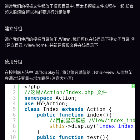
通常我们的模板文件都放于模板目录中. 而太多模板文件堆积在一起 却看
起来很烦恼 所以有必要进行分组使用
建立分组
通产我们使用的模板目录位于
/View
, 我们可以在该目录下建立子目录. 例
: 建立目录 /View/home , 并新建模板文件在该目录下
使用分组
在控制器方法中 调用display前 , 将分组名赋值给 : $this->view ,从而框架
会通过该变量去增加路径 (注意大小写)
1
<?php 
?
2
//这是/Action/Index.php 文件
3
namespace
Action;
4
use
HY\Action;
5
class
Index 
extends
Action {
6
public
function
index(){
7
//目前显示模板 /View/index_index
8
$this
->display(
'index_index'
)
9
}
10
public
function
test(){