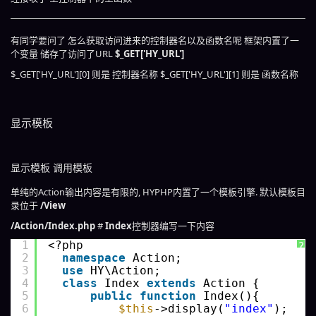
有同学要问了 怎么获取访问进来的控制器名以及函数名呢 框架内置了一
个变量 储存了访问了URL
$_GET['HY_URL']
$_GET['HY_URL'][0] 则是 控制器名称 $_GET['HY_URL'][1] 则是 函数名称
显示模板
显示模板 调用模板
单纯的Action输出内容是有限的, HYPHP内置了一个模板引擎. 默认模板目
录位于
/View
/Action/Index.php
#
Index
控制器编写一下内容
1
<?php 
?
2
namespace
Action;
3
use
HY\Action;
4
class
Index 
extends
Action {
5
public
function
Index(){
6
$this
->display(
"index"
);