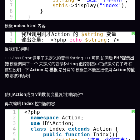
7
$this
->display(
"index"
);
8
}
9
}
模板
index.html
内容
1
我想调用刚才Action 的 
$string
变量 
?
2
输出变量:  <?php 
echo
$string
; ?>
当我们访问时
+++ / <<< Error 调用了未定义的变量 $string +++ 可见 访问后
PHP提示出
错
模板调用了一个 未定义的变量
$string
但控制器中已经定义它了呀 在
这里说明一下
Action
与
模板
是分离的 模板是不能直接使用
Action的值
的
那该咋办咧
使用
Action
成员
v函数
将变量复制到模板中
再次编辑
Index
控制器内容
1
<?php 
?
2
namespace
Action;
3
use
HY\Action;
4
class
Index 
extends
Action {
5
public
function
Index(){