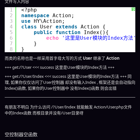
文件写入内容
1
<?php 
?
2
namespace
Action;
3
use
HY\Action;
4
class
User 
extends
Action {
5
public
function
Index(){
6
echo
'这里是User模块的Index方法'
;
7
}
8
}
而类的名称也是一样采用首字母大写的方式
User
继承了
Action
+++ get:/?User <<< success 这里是User模块的Index方法 +++
+++ get:/?User/Index <<< success 这里是User模块的Index方法 +++ 同
理, 如果你仅仅访问了User控制器 却没有输入Index , 框架还是会自动指向
Index()函数, 如果你的User控制器中 没有Index()函数 则会出错
有朋友不明白 为什么访问 /?User/Index 就能触发 Action/User.php文件
中的Index函数 而根目录并没有/User目录呀
空控制器空函数