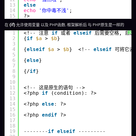
13
else
14
echo
'你中毒不浅'
;
15
?>
在
{if}
允许使用变量 以及 PHP函数. 框架解析后 与 PHP原生是一样的
1
<!-- 注意 
if
或者 
elseif
后需要空格, 后面
?
2
{
if
$a
> 
$b
}
3
4
{
elseif
$a
> 
$b
}  <!-- 
elseif
可将它去除
5
6
{
else
}
7
8
{/
if
}
9
10
11
<!-- 这是原生的语句 -->
12
<?php 
if
(condition): ?>
13
14
<?php 
else
: ?>
15
16
<?php 
endif
?>
17
18
19
--------
if
elseif
---------