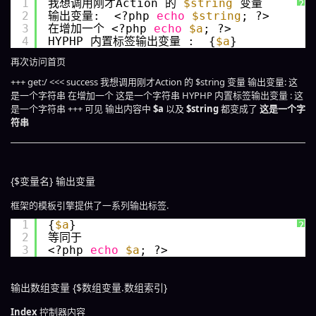
1
我想调用刚才Action 的 
$string
变量 
?
2
输出变量:  <?php 
echo
$string
; ?>
3
在增加一个 <?php 
echo
$a
; ?>
4
HYPHP 内置标签输出变量 :  {
$a
}
再次访问首页
+++ get:/ <<< success 我想调用刚才Action 的 $string 变量 输出变量: 这
是一个字符串 在增加一个 这是一个字符串 HYPHP 内置标签输出变量 : 这
是一个字符串 +++ 可见 输出内容中
$a
以及
$string
都变成了
这是一个字
符串
{$变量名} 输出变量
框架的模板引擎提供了一系列输出标签.
1
{
$a
}
?
2
等同于
3
<?php 
echo
$a
; ?>
输出数组变量 {$数组变量.数组索引}
Index
控制器内容