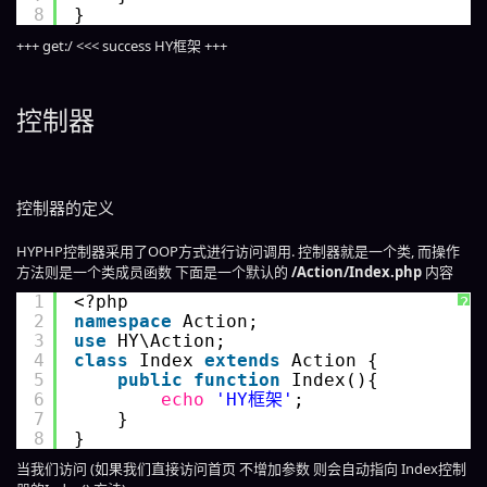
8
}
+++ get:/ <<< success HY框架 +++
控制器
控制器的定义
HYPHP控制器采用了OOP方式进行访问调用. 控制器就是一个类, 而操作
方法则是一个类成员函数 下面是一个默认的
/Action/Index.php
内容
1
<?php 
?
2
namespace
Action;
3
use
HY\Action;
4
class
Index 
extends
Action {
5
public
function
Index(){
6
echo
'HY框架'
;
7
}
8
}
当我们访问 (如果我们直接访问首页 不增加参数 则会自动指向 Index控制