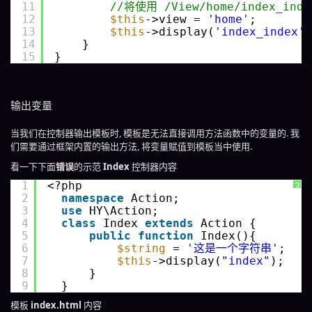
11
//将使用 /View/home/index_ind
12
$this
->view = 
'home'
;
13
$this
->display(
'index_index'
)
14
}
15
}
输出变量
当我们在控制器输出模板时, 模板是无法直接调用方法函数中的变量的. 我
们需要通过框架内置的输出方法, 将变量赋值到模板当中使用.
看一下下面
错误
的示范
Index
控制器内容
1
<?php 
?
2
namespace
Action;
3
use
HY\Action;
4
class
Index 
extends
Action {
5
public
function
Index(){
6
$string
= 
'这是一个字符串'
;
7
$this
->display(
"index"
);
8
}
9
}
模板
index.html
内容