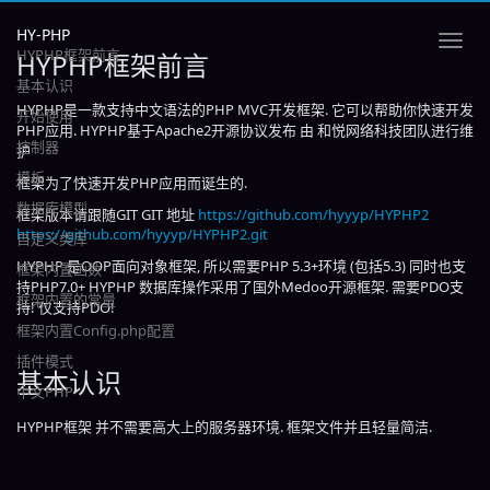
HY-PHP
HYPHP框架前言
HYPHP框架前言
基本认识
HYPHP是一款支持中文语法的PHP MVC开发框架. 它可以帮助你快速开发
开始使用
PHP应用. HYPHP基于Apache2开源协议发布 由 和悦网络科技团队进行维
控制器
护
模板
框架为了快速开发PHP应用而诞生的.
数据库模型
框架版本请跟随GIT GIT 地址
https://github.com/hyyyp/HYPHP2
https://github.com/hyyyp/HYPHP2.git
自定义类库
HYPHP 是OOP面向对象框架, 所以需要PHP 5.3+环境 (包括5.3) 同时也支
框架内置函数
持PHP7.0+ HYPHP 数据库操作采用了国外Medoo开源框架. 需要PDO支
框架内置的常量
持! 仅支持PDO!
框架内置Config.php配置
插件模式
基本认识
中文PHP
HYPHP框架 并不需要高大上的服务器环境. 框架文件并且轻量简洁.