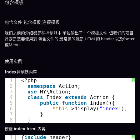
包含模板
包含文件 包含模板 连接模板
我们之前的介绍都是在控制器中 单独输出了一个模板文件. 但我们的项目
肯定是需要使用到 包含文件的 最常见的就是 HTML的 header 以及footer
或Menu
使用实例
Index
控制器内容
1
<?php 
?
2
namespace
Action;
3
use
HY\Action;
4
class
Index 
extends
Action {
5
public
function
Index(){
6
$this
->display(
"index"
);
7
}
8
}
模板
index.html
内容
1
{
include
header}
?