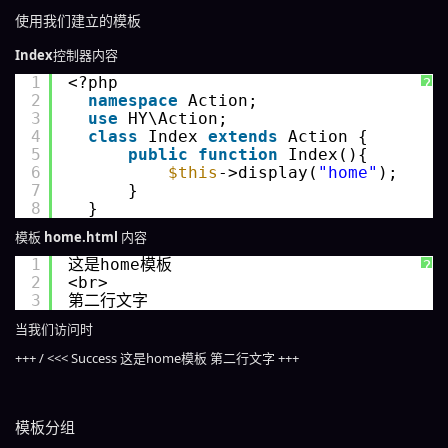
使用我们建立的模板
Index
控制器内容
1
<?php 
?
2
namespace
Action;
3
use
HY\Action;
4
class
Index 
extends
Action {
5
public
function
Index(){
6
$this
->display(
"home"
);
7
}
8
}
模板
home.html
内容
1
这是home模板
?
2
<br>
3
第二行文字
当我们访问时
+++ / <<< Success 这是home模板 第二行文字 +++
模板分组