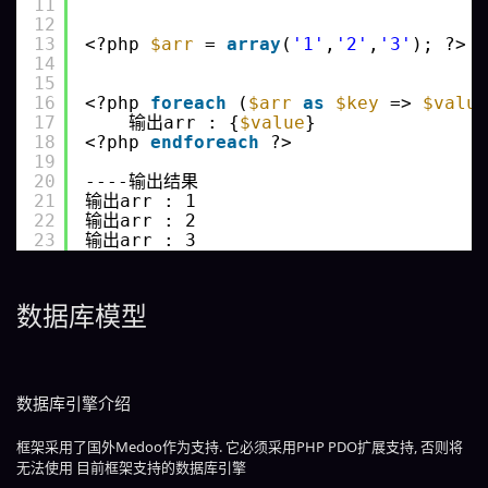
11
12
13
<?php 
$arr
= 
array
(
'1'
,
'2'
,
'3'
); ?>
14
15
16
<?php 
foreach
(
$arr
as
$key
=> 
$value
17
输出arr : {
$value
}
18
<?php 
endforeach
?>
19
20
----输出结果
21
输出arr : 1
22
输出arr : 2
23
输出arr : 3
数据库模型
数据库引擎介绍
框架采用了国外Medoo作为支持. 它必须采用PHP PDO扩展支持, 否则将
无法使用 目前框架支持的数据库引擎