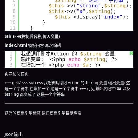
6
$string
= 
'这是一个字符串'
;
7
$this
->v(
"string"
,
$string
);
8
$this
->v(
"a"
,
$string
);
9
$this
->display(
"index"
);
10
}
11
}
$this->v(复制后名称,传入变量)
index.html
模板内容 再次编辑
1
我想调用刚才Action 的 
$string
变量 
?
2
输出变量:  <?php 
echo
$string
; ?>
3
在增加一个 <?php 
echo
$a
; ?>
再次访问首页
+++ get:/ <<< success 我想调用刚才Action 的 $string 变量 输出变量: 这
是一个字符串 在增加一个 这是一个字符串 +++ 可见 输出内容中
$a
以及
$string
都变成了
这是一个字符串
额外的模板引擎标签 请在模板引擎目录查看
Json输出