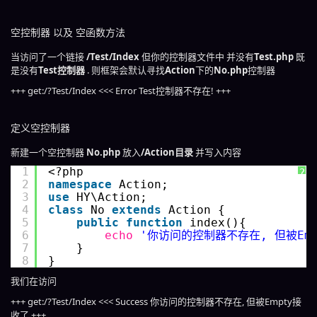
空控制器 以及 空函数方法
当访问了一个链接
/Test/Index
但你的控制器文件中 并没有
Test.php
既
是没有
Test控制器
. 则框架会默认寻找
Action
下的
No.php
控制器
+++ get:/?Test/Index <<< Error Test控制器不存在! +++
定义空控制器
新建一个空控制器
No.php
放入
/Action目录
并写入内容
1
<?php
?
2
namespace
Action;
3
use
HY\Action;
4
class
No 
extends
Action {
5
public
function
index(){
6
echo
'你访问的控制器不存在, 但被Emp
7
}
8
}
我们在访问
+++ get:/?Test/Index <<< Success 你访问的控制器不存在, 但被Empty接
收了 +++