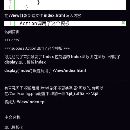
7
}
8
}
在
/View目录
新建文件
index.html
写入内容
1
Action调用了这个模板
?
访问首页
+++ get:/
<<< success Action调用了这个模板 +++
可见访问了首页触发了
Index
控制器的
Index
函数 并在函数中调用了
display
显示 模板
index
display('index')
既是调用了
/View/index.html
有童鞋问了 模板后缀 .html 能不能更换呢 答: 可以的, 你可以
在/Conf/config.php配置中 增加一项
'tpl_suffix' => '.tpl'
将成为
/View/index.tpl
中文名称
显示模板();