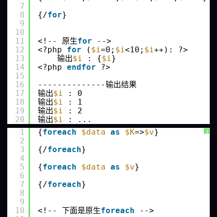
7
8
{/
for
}
9
10
11
<!-- 原生
for
-->
12
<?php 
for
(
$i
=0;
$i
<10;
$i
++): ?>
13
输出
$i
: {
$i
}
14
<?php 
endfor
?>
15
16
--------------输出结果
17
输出
$i
: 0
18
输出
$i
: 1
19
输出
$i
: 2
20
输出
$i
: ...
1
{
foreach
$data
as
$K
=>
$v
}
?
2
3
{/
foreach
}
4
5
{
foreach
$data
as
$v
}
6
7
{/
foreach
}
8
9
10
<!-- 下面是原生
foreach
-->