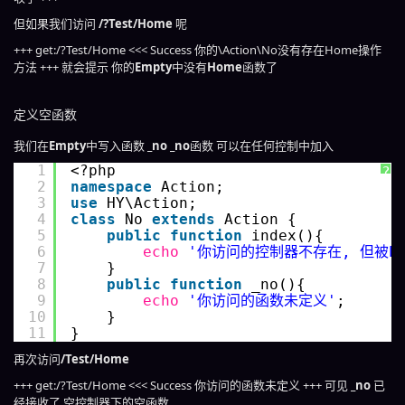
但如果我们访问
/?Test/Home
呢
+++ get:/?Test/Home <<< Success 你的\Action\No没有存在Home操作
方法 +++ 就会提示 你的
Empty
中没有
Home
函数了
定义空函数
我们在
Empty
中写入函数
_no
_no
函数 可以在任何控制中加入
1
<?php
?
2
namespace
Action;
3
use
HY\Action;
4
class
No 
extends
Action {
5
public
function
index(){
6
echo
'你访问的控制器不存在, 但被Em
7
}
8
public
function
_no(){
9
echo
'你访问的函数未定义'
;
10
}
11
}
再次访问
/Test/Home
+++ get:/?Test/Home <<< Success 你访问的函数未定义 +++ 可见
_no
已
经接收了 空控制器下的空函数