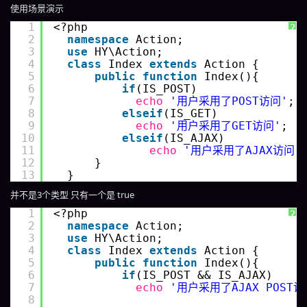
使用场景演示
1
<?php 
?
2
namespace
Action;
3
use
HY\Action;
4
class
Index 
extends
Action {
5
public
function
Index(){
6
if
(IS_POST)
7
echo
'用户采用了POST访问'
;
8
elseif
(IS_GET)
9
echo
'用户采用了GET访问'
;
10
elseif
(IS_AJAX)
11
echo
'用户采用了AJAX访问'
12
}
13
}
并不是3个类型 只有一个是 true
1
<?php 
?
2
namespace
Action;
3
use
HY\Action;
4
class
Index 
extends
Action {
5
public
function
Index(){
6
if
(IS_POST && IS_AJAX)
7
echo
'用户采用了AJAX POST访
8