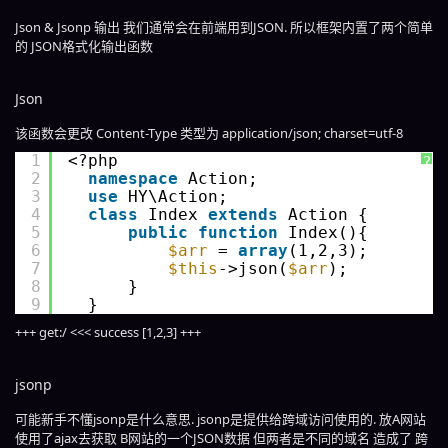
Json & Jsonp 输出 我们通常会在前端用到JSON. 所以框架内置了两个简单
的 JSON格式化输出函数
Json
该函数会更改 Content-Type 类型为 application/json; charset=utf-8
1
<?php 
?
2
namespace
Action;
3
use
HY\Action;
4
class
Index 
extends
Action {
5
public
function
Index(){
6
$arr
= 
array
(1,2,3);
7
$this
->json(
$arr
);
8
}
9
}
+++ get:/ <<< success [1,2,3] +++
jsonp
可能新手不懂jsonp是什么意思. jsonp是提供给跨域访问使用的. 放A网站
使用了ajax去获取 B网站的一个JSON数据 但两者是不同的域名 造成了 跨