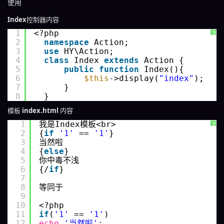
使用
Index
控制器内容
1
<?php 
?
2
namespace
Action;
3
use
HY\Action;
4
class
Index 
extends
Action {
5
public
function
Index(){
6
$this
->display(
"index"
);
7
}
8
}
模板
index.html
内容
1
我是Index模板<br>
?
2
{
if
'1'
== 
'1'
}
3
当然啦
4
{
else
}
5
你中毒不浅
6
{/
if
}
7
8
等同于
9
10
<?php
11
if
(
'1'
== 
'1'
)
12
echo
'当然啦'
;