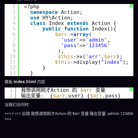
1
<?php 
?
2
namespace
Action;
3
use
HY\Action;
4
class
Index 
extends
Action {
5
public
function
Index(){
6
$arr
=
array
(
7
'user'
=>
'admin'
,
8
'pass'
=>
'123456'
9
);
10
$this
->v(
'arr'
,
$arr
);
11
$this
->display(
"index"
);
12
}
13
}
模板
index.html
内容
1
我想调用刚才Action 的 
$arr
变量 
?
2
输出变量:  {
$arr
.user} {
$arr
.pass}
当我们访问时
+++ / <<< 出错 我想调用刚才Action 的 $arr 变量 输出变量: admin 123456
+++