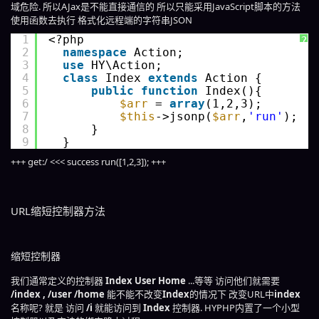
域危险. 所以AJax是不能直接通信的 所以只能采用JavaScript脚本的方法
使用函数去执行 格式化远程端的字符串JSON
1
<?php 
?
2
namespace
Action;
3
use
HY\Action;
4
class
Index 
extends
Action {
5
public
function
Index(){
6
$arr
= 
array
(1,2,3);
7
$this
->jsonp(
$arr
,
'run'
);
8
}
9
}
+++ get:/ <<< success run([1,2,3]); +++
URL缩短控制器方法
缩短控制器
我们通常定义的控制器
Index
User
Home
...等等 访问他们就需要
/index , /user /home
能不能不改变
Index
的情况下 改变URL中
index
名称呢? 就是 访问
/i
就能访问到
Index
控制器. HYPHP内置了一个小型